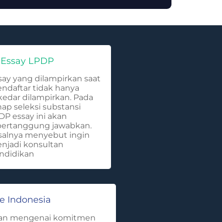
i Essay LPDP
say yang dilampirkan saat
ndaftar tidak hanya
kedar dilampirkan. Pada
hap seleksi substansi
DP essay ini akan
pertanggung jawabkan.
salnya menyebut ingin
njadi konsultan
ndidikan
e Indonesia
asan mengenai komitmen