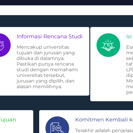
Informasi Rencana Studi
Is
Mencakup universitas
Es
tujuan dan jurusan yang
me
dibuka di dalamnya.
se
Pastikan punya rencana
ta
studi dengan memahami
LP
universitas tersebut,
di
jurusan yang dipilih, dan
Mi
alasan memilihnya.
me
pe
Tujuan
Komitmen Kembali k
Terakhir adalah penjel