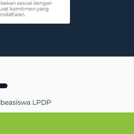
elaskan sesuai dengan
surat komitmen yang
endaftaran.
e beasiswa LPDP