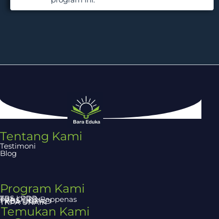
Tentang Kami
Testimoni
Blog
Program Kami
TBS LPDP
TPA OTTO Bappenas
PAPS UGM
TKDA UNPAD
TKPA UNAIR
Temukan Kami