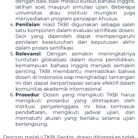
dengan baik, baik melalui kursus bahasa Inggris,
latihan soal, maupun simulasi ujian. Beberapa
universitas atau institusi mungkin juga
menyediakan program persiapan khusus.
Penilaian
: Hasil TKBI digunakan sebagai salah
satu komponen dalam evaluasi sertifikasi dosen.
Skor yang diperoleh dapat mempengaruhi
penilaian keseluruhan dan keputusan akhir
dalam proses sertifikasi.
Relevansi
: Dengan semakin meningkatnya
tuntutan globalisasi dalam dunia pendidikan,
kemampuan bahasa Inggris menjadi semakin
penting. TKBI membantu memastikan bahwa
dosen di Indonesia siap menghadapi tantangan
ini dan dapat berpartisipasi secara efektif dalam
komunitas akademik internasional.
Prosedur
: Dosen yang mengikuti TKBI harus
mengikuti prosedur yang ditetapkan oleh
institusi penyelenggara. Ini bisa termasuk
pendaftaran, mengikuti jadwal ujian, dan
mematuhi aturan yang berlaku selama ujian
berlangsung.
Dengan melalui TKBI Serdos, dosen diharapkan tidak