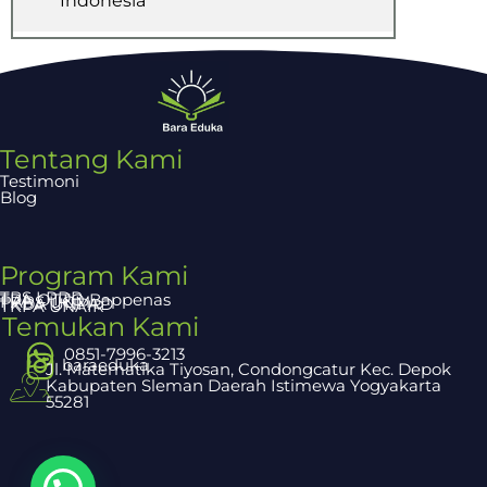
Indonesia
Tentang Kami
Testimoni
Blog
Program Kami
TBS LPDP
TPA OTTO Bappenas
PAPS UGM
TKDA UNPAD
TKPA UNAIR
Temukan Kami
0851-7996-3213
baraeduka
Jl. Matematika Tiyosan, Condongcatur Kec. Depok
Kabupaten Sleman Daerah Istimewa Yogyakarta
55281