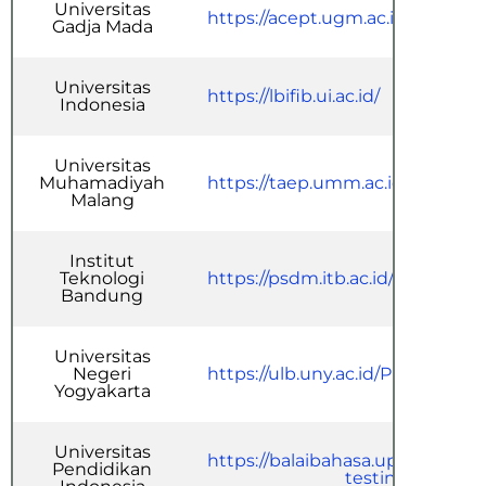
Universitas
https://acept.ugm.ac.id/
Gadja Mada
Universitas
https://lbifib.ui.ac.id/
Indonesia
Universitas
Muhamadiyah
https://taep.umm.ac.id/
Malang
Institut
Teknologi
https://psdm.itb.ac.id/
Bandung
Universitas
Negeri
https://ulb.uny.ac.id/ProTEFL_p2
Yogyakarta
Universitas
https://balaibahasa.upi.edu/ser
Pendidikan
testing/ptesol/