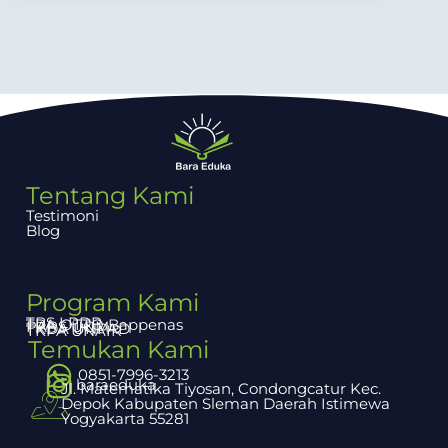
Tentang Kami
Testimoni
Blog
Program Kami
TBS LPDP
TPA OTTO Bappenas
PAPS UGM
TKDA UNPAD
TKPA UNAIR
Temukan Kami
0851-7996-3213
baraeduka
Jl. Matematika Tiyosan, Condongcatur Kec.
Depok Kabupaten Sleman Daerah Istimewa
Yogyakarta 55281