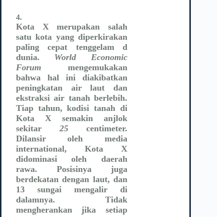
4.
Kota X merupakan salah
satu kota yang diperkirakan
paling cepat tenggelam d
dunia.
World Economic
Forum
mengemukakan
bahwa hal ini diakibatkan
peningkatan air laut dan
ekstraksi air tanah berlebih.
Tiap tahun, kodisi tanah di
Kota X semakin anjlok
sekitar
25
centimeter.
Dilansir oleh media
international, Kota X
didominasi oleh daerah
rawa. Posisinya juga
berdekatan dengan laut, dan
13 sungai mengalir di
dalamnya. Tidak
mengherankan jika setiap