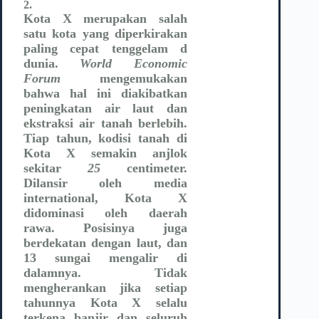
2.
Kota X merupakan salah
satu kota yang diperkirakan
paling cepat tenggelam d
dunia.
World Economic
Forum
mengemukakan
bahwa hal ini diakibatkan
peningkatan air laut dan
ekstraksi air tanah berlebih.
Tiap tahun, kodisi tanah di
Kota X semakin anjlok
sekitar
25
centimeter.
Dilansir oleh media
international, Kota X
didominasi oleh daerah
rawa. Posisinya juga
berdekatan dengan laut, dan
13 sungai mengalir di
dalamnya. Tidak
mengherankan jika setiap
tahunnya Kota X selalu
terkena banjir dan seluruh