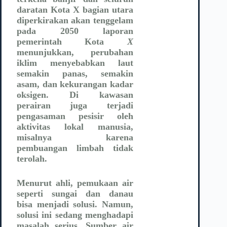
daratan Kota X bagian utara
diperkirakan akan tenggelam
pada 2050 laporan
pemerintah Kota
X
menunjukkan, perubahan
iklim menyebabkan laut
semakin panas, semakin
asam, dan kekurangan kadar
oksigen. Di kawasan
perairan juga terjadi
pengasaman pesisir oleh
aktivitas lokal manusia,
misalnya karena
pembuangan limbah tidak
terolah.
Menurut ahli, pemukaan air
seperti sungai dan danau
bisa menjadi solusi. Namun,
solusi ini sedang menghadapi
masalah serius. Sumber air