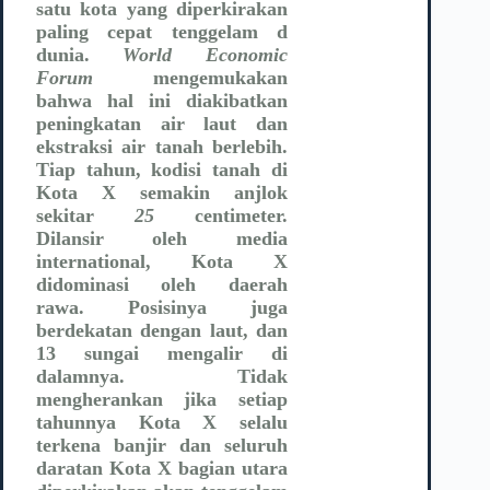
satu kota yang diperkirakan
paling cepat tenggelam d
dunia.
World Economic
Forum
mengemukakan
bahwa hal ini diakibatkan
peningkatan air laut dan
ekstraksi air tanah berlebih.
Tiap tahun, kodisi tanah di
Kota X semakin anjlok
sekitar
25
centimeter.
Dilansir oleh media
international, Kota X
didominasi oleh daerah
rawa. Posisinya juga
berdekatan dengan laut, dan
13 sungai mengalir di
dalamnya. Tidak
mengherankan jika setiap
tahunnya Kota X selalu
terkena banjir dan seluruh
daratan Kota X bagian utara