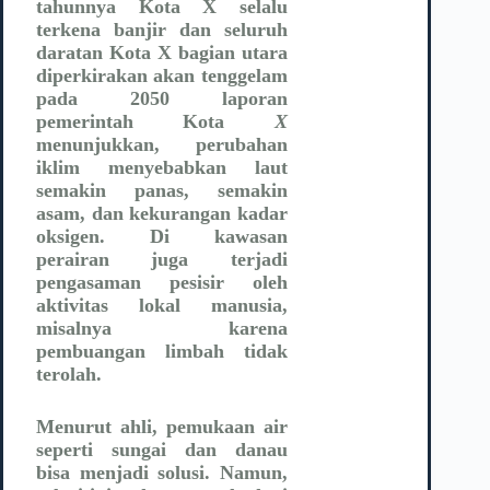
tahunnya Kota X selalu
terkena banjir dan seluruh
daratan Kota X bagian utara
diperkirakan akan tenggelam
pada 2050 laporan
pemerintah Kota
X
menunjukkan, perubahan
iklim menyebabkan laut
semakin panas, semakin
asam, dan kekurangan kadar
oksigen. Di kawasan
perairan juga terjadi
pengasaman pesisir oleh
aktivitas lokal manusia,
misalnya karena
pembuangan limbah tidak
terolah.
Menurut ahli, pemukaan air
seperti sungai dan danau
bisa menjadi solusi. Namun,