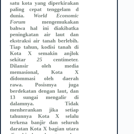
satu kota yang diperkirakan
paling cepat tenggelam d
dunia.
World Economic
Forum
mengemukakan
bahwa hal ini diakibatka
peningkatan air laut dan
ekstraksi air tanah berlebih.
Tiap tahun, kodisi tanah di
Kota X semakin anjlok
sekitar
25
centimeter.
Dilansir oleh media
memasional, Kota X
didommasi oleh daerah
rawa. Posismya juga
berdekatan dengan laut, dan
13 sungai mengalir di
dalamnya. Tidak
menherankan jika setiap
tahunnya Kota X selalu
terkena banjir dan seluruh
daratan Kota X bagian utara