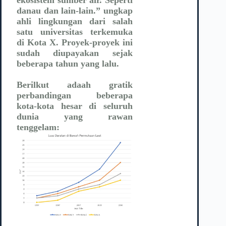
danau dan lain-lain.” ungkap
ahli lingkungan dari salah
satu universitas terkemuka
di Kota X. Proyek-proyek ini
sudah diupayakan sejak
beberapa tahun yang lalu.
Berilkut adaah gratik
perbandingan beberapa
kota-kota hesar di seluruh
dunia yang rawan
tenggelam: