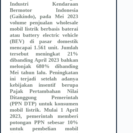
Industri Kendaraan
Bermotor Indonesia
(Gaikindo), pada Mei 2023
volume penjualan wholesale
mobil listrik berbasis baterai
atau battery electric vehicle
(BEV) di pasar domestik
mencapai 1.561 unit. Jumlah
tersebut meningkat 21%
dibanding April 2023 bahkan
melonjak 680% dibanding
Mei tahun lalu. Peningkatan
ini terjadi setelah adanya
kebijakan insentif berupa
Pajak Pertambahan Nilai
Ditanggung Pemerintah
(PPN DTP) untuk konsumen
mobil listrik. Mulai 1 April
2023, pemerintah memberi
potongan PPN sebesar 10%
untuk pembelian mobil