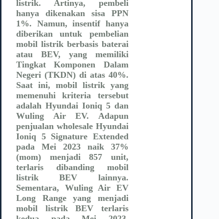
listrik. Artinya, pembeli
hanya dikenakan sisa PPN
1%. Namun, insentif hanya
diberikan untuk pembelian
mobil listrik berbasis baterai
atau BEV, yang memiliki
Tingkat Komponen Dalam
Negeri (TKDN) di atas 40%.
Saat ini, mobil listrik yang
memenuhi kriteria tersebut
adalah Hyundai Ioniq 5 dan
Wuling Air EV. Adapun
penjualan wholesale Hyundai
Ioniq 5 Signature Extended
pada Mei 2023 naik 37%
(mom) menjadi 857 unit,
terlaris dibanding mobil
listrik BEV lainnya.
Sementara, Wuling Air EV
Long Range yang menjadi
mobil listrik BEV terlaris
kedua pada Mei 2023,