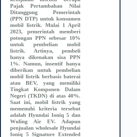
Pajak Pertambahan Nilai
Ditanggung Pemerintah
(PPN DTP) untuk konsumen
mobil listrik. Mulai 1 April
2023, pemerintah memberi
potongan PPN sebesar 10%
untuk pembelian mobil
listrik. Artinya, pembeli
hanya dikenakan sisa PPN
1%. Namun, insentif hanya
diberikan untuk pembelian
mobil listrik berbasis baterai
atau BEV, yang memiliki
Tingkat Komponen Dalam
Negeri (TKDN) di atas 40%.
Saat ini, mobil listrik yang
memenuhi kriteria tersebut
adalah Hyundai Ioniq 5 dan
Wuling Air EV. Adapun
penjualan wholesale Hyundai
Ioniq 5 Signature Extended