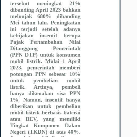
tersebut meningkat 21%
dibanding April 2023 bahkan
melonjak 680% dibanding
Mei tahun lalu. Peningkatan
ini terjadi setelah adanya
kebijakan insentif berupa
Pajak Pertambahan Nilai
Ditanggung Pemerintah
(PPN DTP) untuk konsumen
mobil listrik. Mulai 1 April
2023, pemerintah memberi
potongan PPN sebesar 10%
untuk pembelian mobil
listrik. Artinya, pembeli
hanya dikenakan sisa PPN
1%. Namun, insentif hanya
diberikan untuk pembelian
mobil listrik berbasis baterai
atau BEV, yang memiliki
Tingkat Komponen Dalam
Negeri (TKDN) di atas 40%.