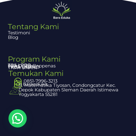
Tentang Kami
Testimoni
Blog
Program Kami
TBS LPDP
TPA OTTO Bappenas
PAPS UGM
TKDA UNPAD
TKPA UNAIR
Temukan Kami
0851-7996-3213
baraeduka
Jl. Matematika Tiyosan, Condongcatur Kec.
Depok Kabupaten Sleman Daerah Istimewa
Yogyakarta 55281