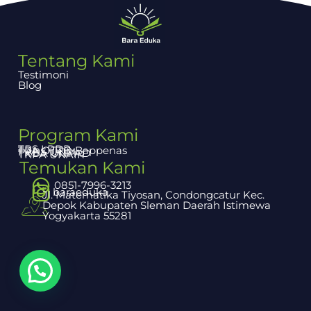
Tentang Kami
Testimoni
Blog
Program Kami
TBS LPDP
TPA OTTO Bappenas
PAPS UGM
TKDA UNPAD
TKPA UNAIR
Temukan Kami
0851-7996-3213
baraeduka
Jl. Matematika Tiyosan, Condongcatur Kec.
Depok Kabupaten Sleman Daerah Istimewa
Yogyakarta 55281