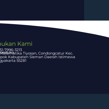
ukan Kami
51-7996-3213
raeduka
. Matematika Tiyosan, Condongcatur Kec.
pok Kabupaten Sleman Daerah Istimewa
gyakarta 55281